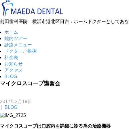
前田歯科医院：横浜市港北区日吉：ホームドクターとしてあな
ホーム
院内ツアー
診療メニュー
ドクターご挨拶
料金表
お知らせ
アクセス
BLOG
マイクロスコープ講習会
2017年2月19日
|
BLOG
マイクロスコープは口腔内を詳細に診る為の治療機器