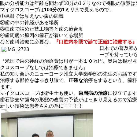
眼の分析能力は年齢を問わず10分の1ミリなので裸眼の診察は
マイクロスコープは
100分の1ミリ
まで見えるので、
①裸眼では見えない歯の病気
②歯の中の神経がある場所
③虫歯で詰めた技工物等と歯の適合度
④歯周病の原因の歯石が着いてる場所
など歯科治療に必要な、
『口腔内を眼で診て正確に治療する』
日本での普及率が
ープを持ってい
『米国で歯の神経の治療費は根が一本１０万円、奥歯は根が４
クロスコープなしでは治療できません』
私の知り合いのニューヨーク州立大学歯学部の先生のお話です
治療する部位を
はっきり
診て、
正確な
治療をするという、歯科
ます。
マイクロスコープは衛生士も使い、
歯周病の治療
に役立てます
歯石除去や歯肉の形態の改善の予後がはっきり見えるので治療
新しい技術は患者さんの為に！！！！